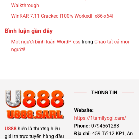
Walkthrough
WinRAR 7.11 Cracked [100% Worked] [x86-x64]
Bình luận gần đây
Một người bình luận WordPress
trong
Chào tất cả mọi
người!
THÔNG TIN
Website:
https://1tamilyogi.care/
Phone:
0794561283
U888
hiện là thương hiệu
Địa chỉ:
459 Tổ 12 KP1, An
giải trí trực tuyến hàng đầu