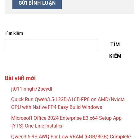
Tìm kiếm
TÌM
KIẾM
Bài viết mới
jt011inhgh72peydl
Quick Run Qwen3.5-122B-A10B-FP8 on AMD/Nvidia
GPU with Native FP4 Easy Build Windows
Microsoft Office 2024 Enterprise E3 x64 Setup App
{YTS} One-Line Installer
Qwen3.5-9B-AWQ For Low VRAM (6GB/8GB) Complete