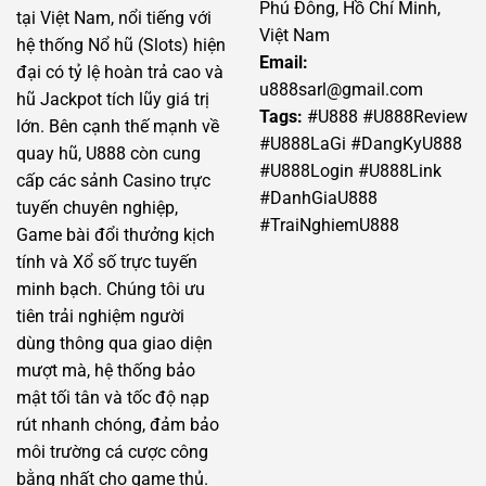
Phú Đông, Hồ Chí Minh,
tại Việt Nam, nổi tiếng với
Việt Nam
hệ thống Nổ hũ (Slots) hiện
Email:
đại có tỷ lệ hoàn trả cao và
u888sarl@gmail.com
hũ Jackpot tích lũy giá trị
Tags:
#U888 #U888Review
lớn. Bên cạnh thế mạnh về
#U888LaGi #DangKyU888
quay hũ, U888 còn cung
#U888Login #U888Link
cấp các sảnh Casino trực
#DanhGiaU888
tuyến chuyên nghiệp,
#TraiNghiemU888
Game bài đổi thưởng kịch
tính và Xổ số trực tuyến
minh bạch. Chúng tôi ưu
tiên trải nghiệm người
dùng thông qua giao diện
mượt mà, hệ thống bảo
mật tối tân và tốc độ nạp
rút nhanh chóng, đảm bảo
môi trường cá cược công
bằng nhất cho game thủ.