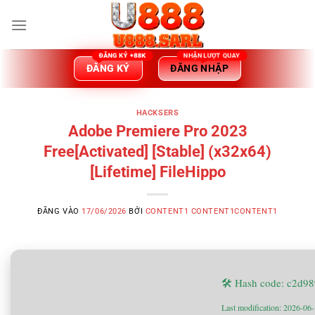
Bỏ
qua
nội
dung
ĐĂNG KÝ
ĐĂNG NHẬP
HACKSERS
Adobe Premiere Pro 2023
Free[Activated] [Stable] (x32x64)
[Lifetime] FileHippo
ĐĂNG VÀO
17/06/2026
BỞI
CONTENT1 CONTENT1CONTENT1
🛠 Hash code: c2d9
Last modification: 2026-06