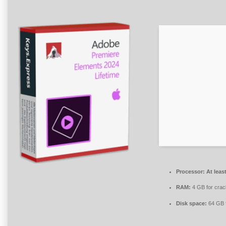
Processor:
At leas
RAM:
4 GB for crac
Disk space:
64 GB f