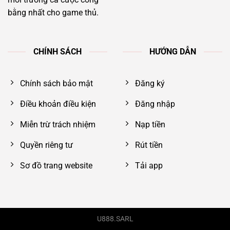
bằng nhất cho game thủ.
CHÍNH SÁCH
HƯỚNG DẪN
Chính sách bảo mật
Đăng ký
Điều khoản điều kiện
Đăng nhập
Miễn trừ trách nhiệm
Nạp tiền
Quyền riêng tư
Rút tiền
Sơ đồ trang website
Tải app
U888.SARL