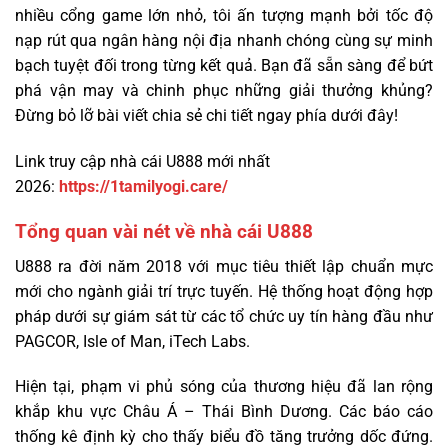
nhiều cổng game lớn nhỏ, tôi ấn tượng mạnh bởi tốc độ
nạp rút qua ngân hàng nội địa nhanh chóng cùng sự minh
bạch tuyệt đối trong từng kết quả. Bạn đã sẵn sàng để bứt
phá vận may và chinh phục những giải thưởng khủng?
Đừng bỏ lỡ bài viết chia sẻ chi tiết ngay phía dưới đây!
Link truy cập nhà cái U888 mới nhất
2026:
https://1tamilyogi.care/
Tổng quan vài nét về nhà cái U888
U888 ra đời năm 2018 với mục tiêu thiết lập chuẩn mực
mới cho ngành giải trí trực tuyến. Hệ thống hoạt động hợp
pháp dưới sự giám sát từ các tổ chức uy tín hàng đầu như
PAGCOR, Isle of Man, iTech Labs.
Hiện tại, phạm vi phủ sóng của thương hiệu đã lan rộng
khắp khu vực Châu Á – Thái Bình Dương. Các báo cáo
thống kê định kỳ cho thấy biểu đồ tăng trưởng dốc đứng.