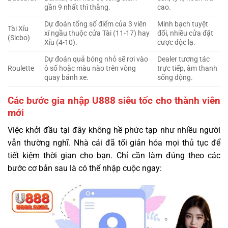
gần 9 nhất thì thắng.
cao.
Dự đoán tổng số điểm của 3 viên
Minh bạch tuyệt
Tài Xỉu
xí ngầu thuộc cửa Tài (11-17) hay
đối, nhiều cửa đặt
(Sicbo)
Xỉu (4-10).
cược độc lạ.
Dự đoán quả bóng nhỏ sẽ rơi vào
Dealer tương tác
Roulette
ô số hoặc màu nào trên vòng
trực tiếp, âm thanh
quay bánh xe.
sống động.
Các bước gia nhập U888 siêu tốc cho thành viên
mới
Việc khởi đầu tại đây không hề phức tạp như nhiều người
vẫn thường nghĩ. Nhà cái đã tối giản hóa mọi thủ tục để
tiết kiệm thời gian cho bạn. Chỉ cần làm đúng theo các
bước cơ bản sau là có thể nhập cuộc ngay: