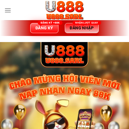
Bỏ
qua
nội
dung
ĐĂNG KÝ
ĐĂNG NHẬP