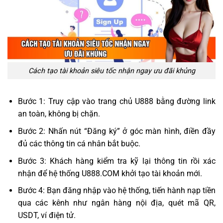
Cách tạo tài khoản siêu tốc nhận ngay ưu đãi khủng
Bước 1: Truy cập vào trang chủ U888 bằng đường link
an toàn, không bị chặn.
Bước 2: Nhấn nút “Đăng ký” ở góc màn hình, điền đầy
đủ các thông tin cá nhân bắt buộc.
Bước 3: Khách hàng kiểm tra kỹ lại thông tin rồi xác
nhận để hệ thống U888.COM khởi tạo tài khoản mới.
Bước 4: Bạn đăng nhập vào hệ thống, tiến hành nạp tiền
qua các kênh như ngân hàng nội địa, quét mã QR,
USDT, ví điện tử.