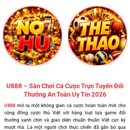
U888 – Sân Chơi Cá Cược Trực Tuyến Đổi
Thưởng An Toàn Uy Tín 2026
U888
mở ra một không gian cá cược hoàn toàn mới cho
cộng đồng cược thủ Việt với hàng loạt tựa game đổi
thưởng xanh chín và giao diện chuẩn thuần Việt cực kỳ
mượt mà. Là một người chơi thực chiến đã gắn bó qua