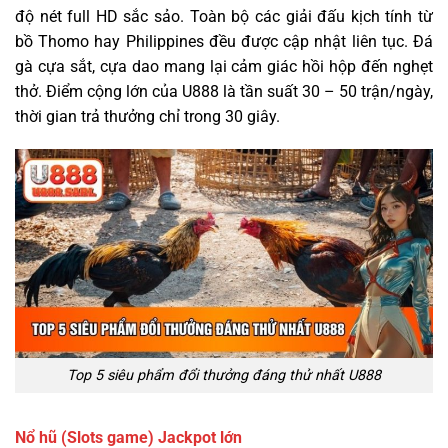
độ nét full HD sắc sảo. Toàn bộ các giải đấu kịch tính từ
bồ Thomo hay Philippines đều được cập nhật liên tục. Đá
gà cựa sắt, cựa dao mang lại cảm giác hồi hộp đến nghẹt
thở. Điểm cộng lớn của U888 là tần suất 30 – 50 trận/ngày,
thời gian trả thưởng chỉ trong 30 giây.
Top 5 siêu phẩm đổi thưởng đáng thử nhất U888
Nổ hũ (Slots game) Jackpot lớn