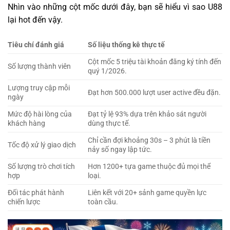
Nhìn vào những cột mốc dưới đây, bạn sẽ hiểu vì sao U88
lại hot đến vậy.
Tiêu chí đánh giá
Số liệu thống kê thực tế
Cột mốc 5 triệu tài khoản đăng ký tính đến
Số lượng thành viên
quý 1/2026.
Lượng truy cập mỗi
Đạt hơn 500.000 lượt user active đều đặn.
ngày
Mức độ hài lòng của
Đạt tỷ lệ 93% dựa trên khảo sát người
khách hàng
dùng thực tế.
Chỉ cần đợi khoảng 30s – 3 phút là tiền
Tốc độ xử lý giao dịch
nảy số ngay lập tức.
Số lượng trò chơi tích
Hơn 1200+ tựa game thuộc đủ mọi thể
hợp
loại.
Đối tác phát hành
Liên kết với 20+ sảnh game quyền lực
chiến lược
toàn cầu.