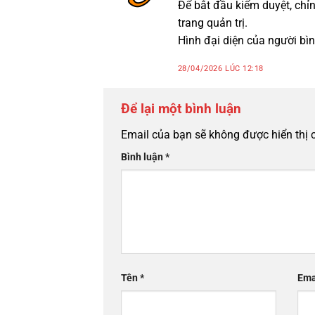
Để bắt đầu kiểm duyệt, chỉn
trang quản trị.
Hình đại diện của người bì
28/04/2026 LÚC 12:18
Để lại một bình luận
Email của bạn sẽ không được hiển thị 
Bình luận
*
Tên
*
Ema