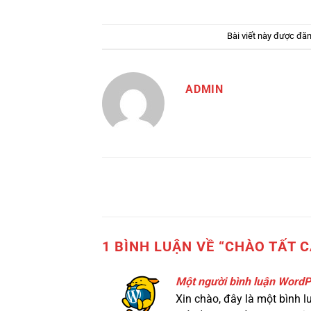
Bài viết này được đă
ADMIN
1 BÌNH LUẬN VỀ “
CHÀO TẤT C
Một người bình luận WordP
Xin chào, đây là một bình l