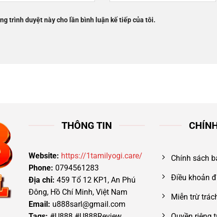
ng trình duyệt này cho lần bình luận kế tiếp của tôi.
THÔNG TIN
CHÍN
Website:
https://1tamilyogi.care/
Chính sách b
Phone:
0794561283
Điều khoản đ
Địa chỉ:
459 Tổ 12 KP1, An Phú
Đông, Hồ Chí Minh, Việt Nam
Miễn trừ trá
Email:
u888sarl@gmail.com
Quyền riêng 
Tags:
#U888 #U888Review