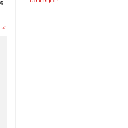
cả mọi người!
ng
 LỜI