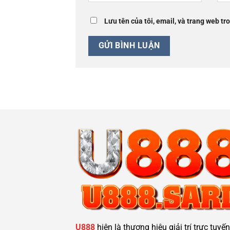
Lưu tên của tôi, email, và trang web tro
U888
hiện là thương hiệu giải trí trực tuyến