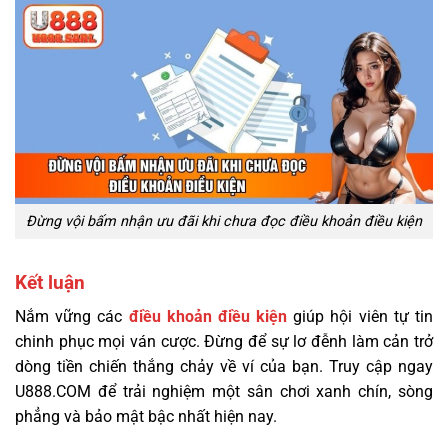
Đừng vội bấm nhận ưu đãi khi chưa đọc điều khoản điều kiện
Kết luận
Nắm vững các
điều khoản điều kiện
giúp hội viên tự tin
chinh phục mọi ván cược. Đừng để sự lơ đễnh làm cản trở
dòng tiền chiến thắng chảy về ví của bạn. Truy cập ngay
U888.COM để trải nghiệm một sân chơi xanh chín, sòng
phẳng và bảo mật bậc nhất hiện nay.