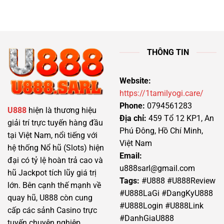
THÔNG TIN
Website:
https://1tamilyogi.care/
Phone:
0794561283
U888
hiện là thương hiệu
Địa chỉ:
459 Tổ 12 KP1, An
giải trí trực tuyến hàng đầu
Phú Đông, Hồ Chí Minh,
tại Việt Nam, nổi tiếng với
Việt Nam
hệ thống Nổ hũ (Slots) hiện
Email:
đại có tỷ lệ hoàn trả cao và
u888sarl@gmail.com
hũ Jackpot tích lũy giá trị
Tags:
#U888 #U888Review
lớn. Bên cạnh thế mạnh về
#U888LaGi #DangKyU888
quay hũ, U888 còn cung
#U888Login #U888Link
cấp các sảnh Casino trực
#DanhGiaU888
tuyến chuyên nghiệp,