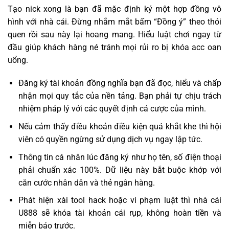
Tạo nick xong là bạn đã mặc định ký một hợp đồng vô
hình với nhà cái. Đừng nhắm mắt bấm “Đồng ý” theo thói
quen rồi sau này lại hoang mang. Hiểu luật chơi ngay từ
đầu giúp khách hàng né tránh mọi rủi ro bị khóa acc oan
uổng.
Đăng ký tài khoản đồng nghĩa bạn đã đọc, hiểu và chấp
nhận mọi quy tắc của nền tảng. Bạn phải tự chịu trách
nhiệm pháp lý với các quyết định cá cược của mình.
Nếu cảm thấy điều khoản điều kiện quá khắt khe thì hội
viên có quyền ngừng sử dụng dịch vụ ngay lập tức.
Thông tin cá nhân lúc đăng ký như họ tên, số điện thoại
phải chuẩn xác 100%. Dữ liệu này bắt buộc khớp với
căn cước nhân dân và thẻ ngân hàng.
Phát hiện xài tool hack hoặc vi phạm luật thì nhà cái
U888 sẽ khóa tài khoản cái rụp, không hoàn tiền và
miễn báo trước.