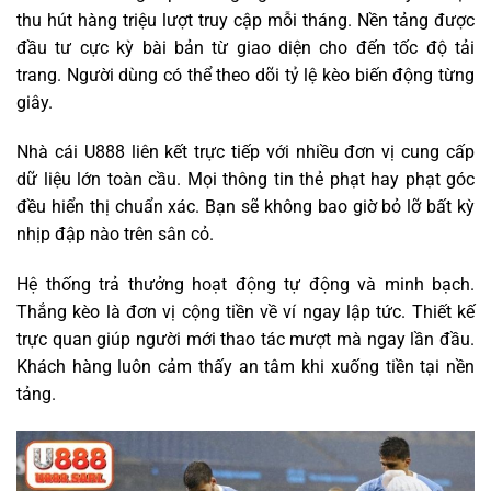
thu hút hàng triệu lượt truy cập mỗi tháng. Nền tảng được
đầu tư cực kỳ bài bản từ giao diện cho đến tốc độ tải
trang. Người dùng có thể theo dõi tỷ lệ kèo biến động từng
giây.
Nhà cái U888 liên kết trực tiếp với nhiều đơn vị cung cấp
dữ liệu lớn toàn cầu. Mọi thông tin thẻ phạt hay phạt góc
đều hiển thị chuẩn xác. Bạn sẽ không bao giờ bỏ lỡ bất kỳ
nhịp đập nào trên sân cỏ.
Hệ thống trả thưởng hoạt động tự động và minh bạch.
Thắng kèo là đơn vị cộng tiền về ví ngay lập tức. Thiết kế
trực quan giúp người mới thao tác mượt mà ngay lần đầu.
Khách hàng luôn cảm thấy an tâm khi xuống tiền tại nền
tảng.