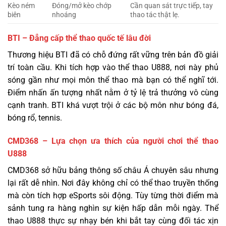
Kèo ném
Đóng/mở kèo chớp
Cần quan sát trực tiếp, tay
biên
nhoáng
thao tác thật lẹ.
BTI – Đẳng cấp thể thao quốc tế lâu đời
Thương hiệu BTI đã có chỗ đứng rất vững trên bản đồ giải
trí toàn cầu. Khi tích hợp vào thể thao U888, nơi này phủ
sóng gần như mọi môn thể thao mà bạn có thể nghĩ tới.
Điểm nhấn ấn tượng nhất nằm ở tỷ lệ trả thưởng vô cùng
cạnh tranh. BTI khá vượt trội ở các bộ môn như bóng đá,
bóng rổ, tennis.
CMD368 – Lựa chọn ưa thích của người chơi thể thao
U888
CMD368 sở hữu bảng thông số châu Á chuyên sâu nhưng
lại rất dễ nhìn. Nơi đây không chỉ có thể thao truyền thống
mà còn tích hợp eSports sôi động. Tùy từng thời điểm mà
sảnh tung ra hàng nghìn sự kiện hấp dẫn mỗi ngày. Thể
thao U888 thực sự nhạy bén khi bắt tay cùng đối tác xịn