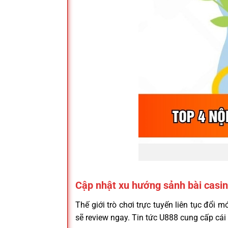
Cập nhật xu hướng sảnh bài casin
Thế giới trò chơi trực tuyến liên tục đổi
sẽ review ngay. Tin tức U888 cung cấp cái 