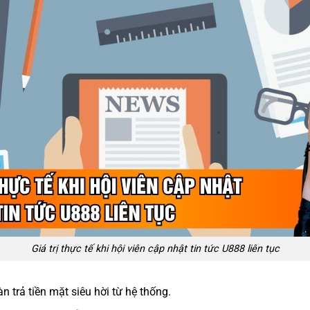
Giá trị thực tế khi hội viên cập nhật tin tức U888 liên tục
 trả tiền mặt siêu hời từ hệ thống.