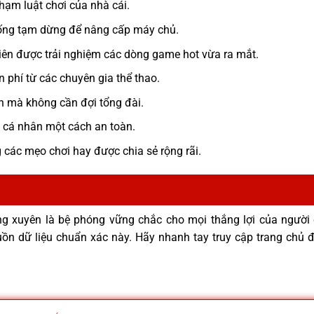
hạm luật chơi của nhà cái.
hống tạm dừng để nâng cấp máy chủ.
iên được trải nghiệm các dòng game hot vừa ra mắt.
phí từ các chuyên gia thể thao.
bản mà không cần đợi tổng đài.
h cá nhân một cách an toàn.
 các mẹo chơi hay được chia sẻ rộng rãi.
g xuyên là bệ phóng vững chắc cho mọi thắng lợi của người 
ồn dữ liệu chuẩn xác này. Hãy nhanh tay truy cập trang chủ 