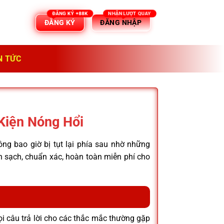
ĐĂNG KÝ
ĐĂNG NHẬP
N TỨC
Kiện Nóng Hổi
ng bao giờ bị tụt lại phía sau nhờ những
n sạch, chuẩn xác, hoàn toàn miễn phí cho
ọi câu trả lời cho các thắc mắc thường gặp