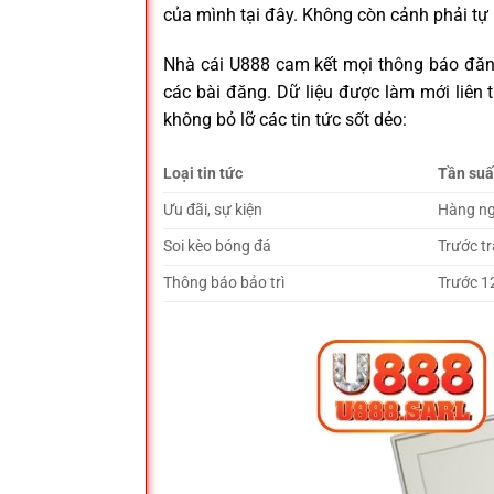
của mình tại đây. Không còn cảnh phải tự 
Nhà cái U888 cam kết mọi thông báo đăng
các bài đăng. Dữ liệu được làm mới liên
không bỏ lỡ các tin tức sốt dẻo:
Loại tin tức
Tần suấ
Ưu đãi, sự kiện
Hàng n
Soi kèo bóng đá
Trước t
Thông báo bảo trì
Trước 1