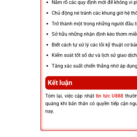
Nắm rõ các quy định mới để không vi p
Chủ động né tránh các khung giờ hệ t
Trở thành một trong những người đầu t
Sở hữu những nhận định kèo thơm miễn 
Biết cách tự xử lý các lỗi kỹ thuật cơ 
Kiểm soát tốt số dư và lịch sử giao dịc
Tăng xác suất chiến thắng nhờ áp dụng
Kết luận
Tóm lại, việc cập nhật
tin tức U888
thườn
quáng khi bản thân có quyền tiếp cận ngu
nay.