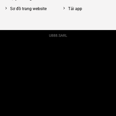
Sơ đồ trang website
Tải app
U888.SARL