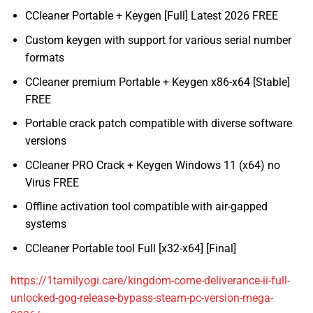
CCleaner Portable + Keygen [Full] Latest 2026 FREE
Custom keygen with support for various serial number
formats
CCleaner premium Portable + Keygen x86-x64 [Stable]
FREE
Portable crack patch compatible with diverse software
versions
CCleaner PRO Crack + Keygen Windows 11 (x64) no
Virus FREE
Offline activation tool compatible with air-gapped
systems
CCleaner Portable tool Full [x32-x64] [Final]
https://1tamilyogi.care/kingdom-come-deliverance-ii-full-
unlocked-gog-release-bypass-steam-pc-version-mega-