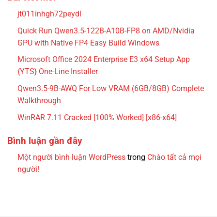
jt011inhgh72peydl
Quick Run Qwen3.5-122B-A10B-FP8 on AMD/Nvidia
GPU with Native FP4 Easy Build Windows
Microsoft Office 2024 Enterprise E3 x64 Setup App
{YTS} One-Line Installer
Qwen3.5-9B-AWQ For Low VRAM (6GB/8GB) Complete
Walkthrough
WinRAR 7.11 Cracked [100% Worked] [x86-x64]
Bình luận gần đây
Một người bình luận WordPress
trong
Chào tất cả mọi
người!