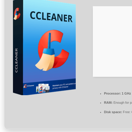
Processor:
1 GHz 
RAM:
Enough for p
Disk space:
Free: