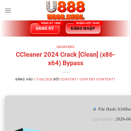
Bỏ
qua
nội
dung
ĐĂNG KÝ
ĐĂNG NHẬP
HACKSERS
CCleaner 2024 Crack [Clean] (x86-
x64) Bypass
ĐĂNG VÀO
17/06/2026
BỞI
CONTENT1 CONTENT1CONTENT1
File Hash: b34fb
Last update:
2026-06