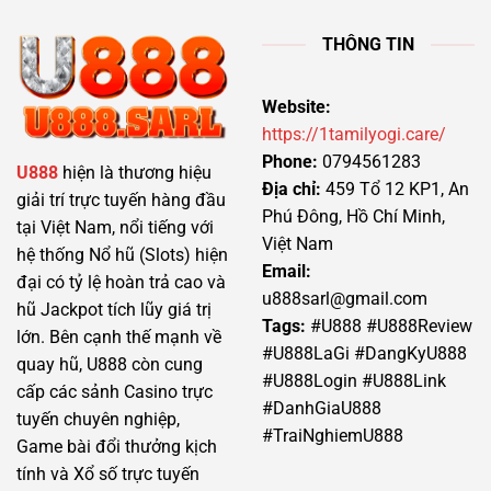
THÔNG TIN
Website:
https://1tamilyogi.care/
Phone:
0794561283
U888
hiện là thương hiệu
Địa chỉ:
459 Tổ 12 KP1, An
giải trí trực tuyến hàng đầu
Phú Đông, Hồ Chí Minh,
tại Việt Nam, nổi tiếng với
Việt Nam
hệ thống Nổ hũ (Slots) hiện
Email:
đại có tỷ lệ hoàn trả cao và
u888sarl@gmail.com
hũ Jackpot tích lũy giá trị
Tags:
#U888 #U888Review
lớn. Bên cạnh thế mạnh về
#U888LaGi #DangKyU888
quay hũ, U888 còn cung
#U888Login #U888Link
cấp các sảnh Casino trực
#DanhGiaU888
tuyến chuyên nghiệp,
#TraiNghiemU888
Game bài đổi thưởng kịch
tính và Xổ số trực tuyến