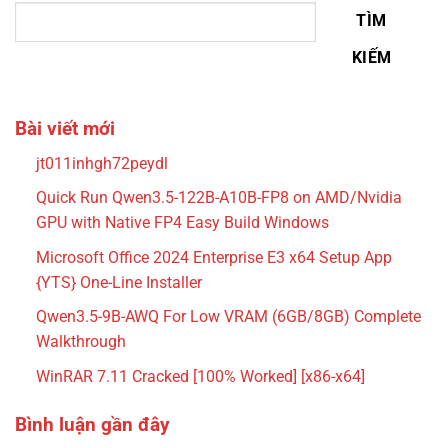
TÌM
KIẾM
Bài viết mới
jt011inhgh72peydl
Quick Run Qwen3.5-122B-A10B-FP8 on AMD/Nvidia
GPU with Native FP4 Easy Build Windows
Microsoft Office 2024 Enterprise E3 x64 Setup App
{YTS} One-Line Installer
Qwen3.5-9B-AWQ For Low VRAM (6GB/8GB) Complete
Walkthrough
WinRAR 7.11 Cracked [100% Worked] [x86-x64]
Bình luận gần đây