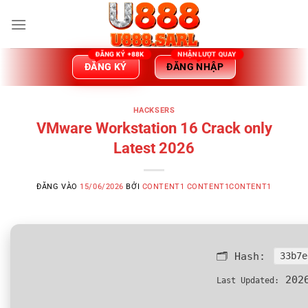
Bỏ
qua
nội
dung
ĐĂNG KÝ
ĐĂNG NHẬP
HACKSERS
VMware Workstation 16 Crack only
Latest 2026
ĐĂNG VÀO
15/06/2026
BỞI
CONTENT1 CONTENT1CONTENT1
🗂 Hash:
33b7e
2026
Last Updated: