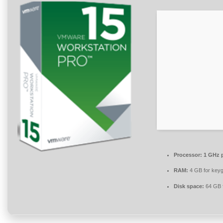
Processor:
1 GHz 
RAM:
4 GB for key
Disk space:
64 GB 