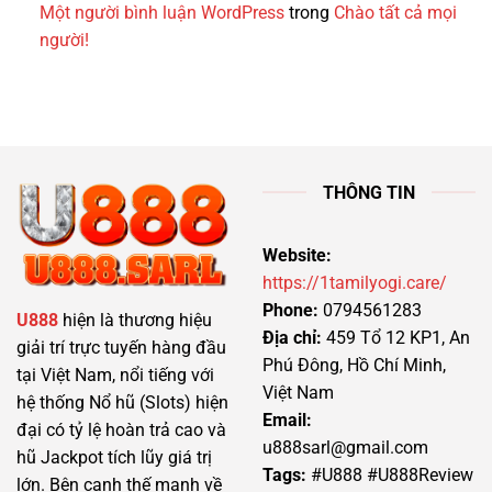
Một người bình luận WordPress
trong
Chào tất cả mọi
người!
THÔNG TIN
Website:
https://1tamilyogi.care/
Phone:
0794561283
U888
hiện là thương hiệu
Địa chỉ:
459 Tổ 12 KP1, An
giải trí trực tuyến hàng đầu
Phú Đông, Hồ Chí Minh,
tại Việt Nam, nổi tiếng với
Việt Nam
hệ thống Nổ hũ (Slots) hiện
Email:
đại có tỷ lệ hoàn trả cao và
u888sarl@gmail.com
hũ Jackpot tích lũy giá trị
Tags:
#U888 #U888Review
lớn. Bên cạnh thế mạnh về