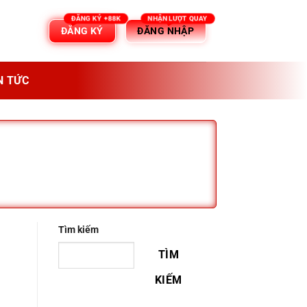
ĐĂNG KÝ
ĐĂNG NHẬP
N TỨC
Tìm kiếm
TÌM
KIẾM