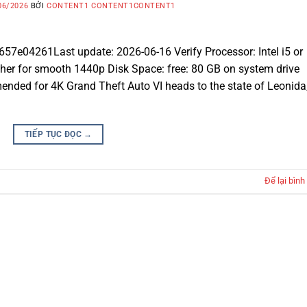
06/2026
BỞI
CONTENT1 CONTENT1CONTENT1
e04261Last update: 2026-06-16 Verify Processor: Intel i5 or
er for smooth 1440p Disk Space: free: 80 GB on system drive
ded for 4K Grand Theft Auto VI heads to the state of Leonida
TIẾP TỤC ĐỌC
→
Để lại bình