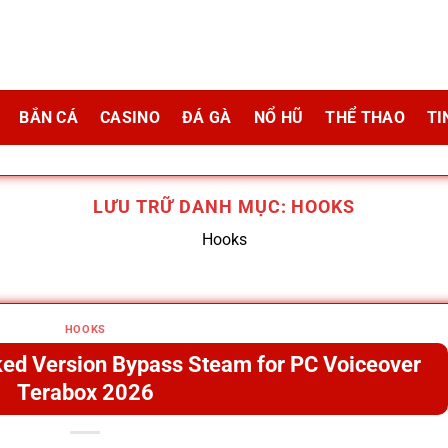
BẮN CÁ
CASINO
ĐÁ GÀ
NỔ HŨ
THỂ THAO
TI
LƯU TRỮ DANH MỤC:
HOOKS
Hooks
HOOKS
ked Version Bypass Steam for PC Voiceover
Terabox 2026