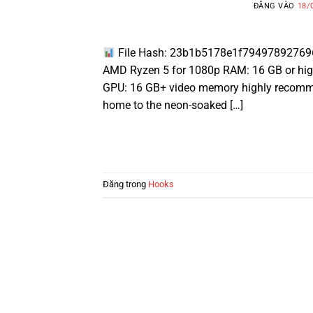
ĐĂNG VÀO
18/
File Hash: 23b1b5178e1f79497892769657
AMD Ryzen 5 for 1080p RAM: 16 GB or high
GPU: 16 GB+ video memory highly recommen
home to the neon-soaked […]
Đăng trong
Hooks