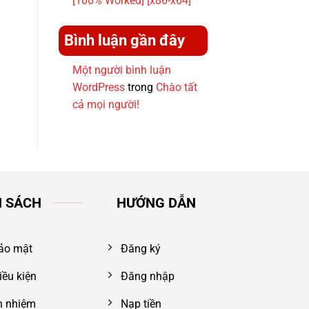
[100% Worked] [x86-x64]
Bình luận gần đây
Một người bình luận
WordPress
trong
Chào tất
cả mọi người!
H SÁCH
HƯỚNG DẪN
ảo mật
Đăng ký
iều kiện
Đăng nhập
ch nhiệm
Nạp tiền