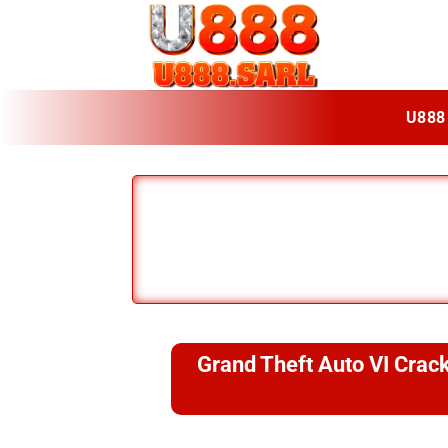
Bỏ
qua
nội
dung
U888
Grand Theft Auto VI Crac