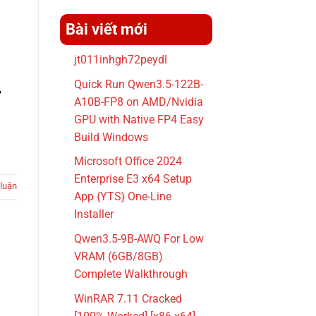
Bài viết mới
jt011inhgh72peydl
Quick Run Qwen3.5-122B-
,
A10B-FP8 on AMD/Nvidia
GPU with Native FP4 Easy
Build Windows
Microsoft Office 2024
Enterprise E3 x64 Setup
 luận
App {YTS} One-Line
Installer
Qwen3.5-9B-AWQ For Low
VRAM (6GB/8GB)
Complete Walkthrough
WinRAR 7.11 Cracked