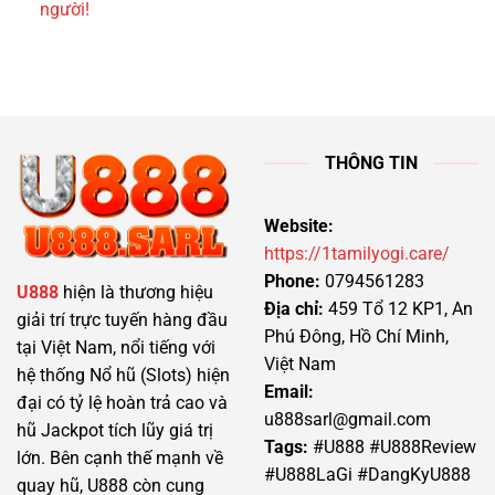
người!
THÔNG TIN
Website:
https://1tamilyogi.care/
Phone:
0794561283
U888
hiện là thương hiệu
Địa chỉ:
459 Tổ 12 KP1, An
giải trí trực tuyến hàng đầu
Phú Đông, Hồ Chí Minh,
tại Việt Nam, nổi tiếng với
Việt Nam
hệ thống Nổ hũ (Slots) hiện
Email:
đại có tỷ lệ hoàn trả cao và
u888sarl@gmail.com
hũ Jackpot tích lũy giá trị
Tags:
#U888 #U888Review
lớn. Bên cạnh thế mạnh về
#U888LaGi #DangKyU888
quay hũ, U888 còn cung