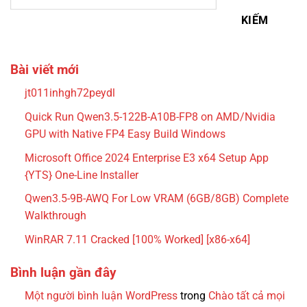
KIẾM
Bài viết mới
jt011inhgh72peydl
Quick Run Qwen3.5-122B-A10B-FP8 on AMD/Nvidia
GPU with Native FP4 Easy Build Windows
Microsoft Office 2024 Enterprise E3 x64 Setup App
{YTS} One-Line Installer
Qwen3.5-9B-AWQ For Low VRAM (6GB/8GB) Complete
Walkthrough
WinRAR 7.11 Cracked [100% Worked] [x86-x64]
Bình luận gần đây
Một người bình luận WordPress
trong
Chào tất cả mọi