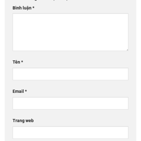
Bình luận
*
Tên
*
Email
*
Trang web