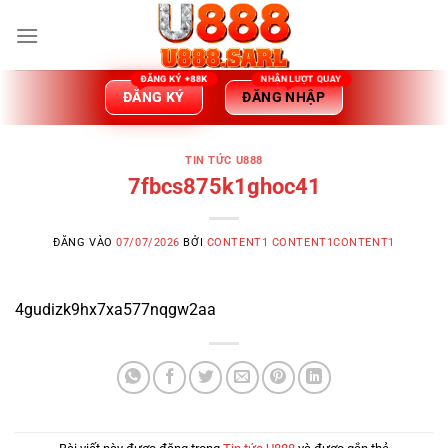
Bỏ
qua
nội
dung
ĐĂNG KÝ
ĐĂNG NHẬP
TIN TỨC U888
7fbcs875k1ghoc41
ĐĂNG VÀO
07/07/2026
BỞI
CONTENT1 CONTENT1CONTENT1
4gudizk9hx7xa577nqgw2aa